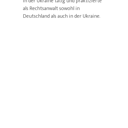
in der Ukraine tätig und praktizierte
als Rechtsanwalt sowohl in
Deutschland als auch in der Ukraine.
Eingeladene
Verfassungsgerichte
und -kammern